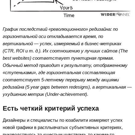
График последствий «революционного» редизайна: по
горизонтальной оси откладывается время, по
вертикальной — успех, измеряемый в бизнес-метриках
(CTR, ROI и т. д.). Их соотношению у лучших сайтов (The
best websites) соответствует пунктирная прямая.
Обычный метод приводит к результату, отображенному
«ступеньками», где горизонтальная составляющая
соответствует 5-летнему перерыву между акциями
редизайна (5 year gaps between redesigns), а вертикальная —
ухудшению метрик (Under-achievement).
Есть четкий критерий успеха
Дизайнеры и специалисты по юзабилити измеряют успех
новой графики в расплывчатых субъективных критериях,
руководствуясь то «шестым чувством», то какими-то