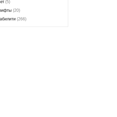
ет
(5)
рифты
(20)
абилити
(266)