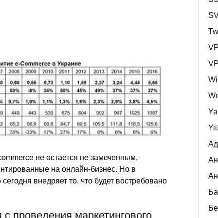
S
Tw
V
V
Wi
Wo
Ya
Yi
Ад
commerce не остается не замеченным,
Ан
нтированные на онлайн-бизнес. Но в
Ан
 сегодня внедряет то, что будет востребовано
Ба
Бе
 с проведения маркетингового