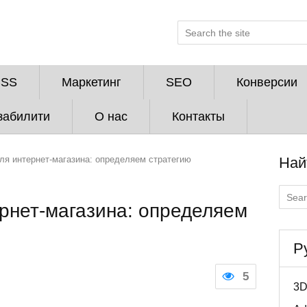
CSS
Маркетинг
SEO
Конверсии
забилити
О нас
Контакты
ля интернет-магазина: определяем стратегию
Най
рнет-магазина: определяем
Р
5
3D