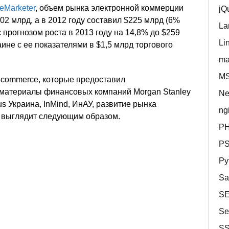
eMarketer
, объем рынка электронной коммерции
jQ
02 млрд, а в 2012 году составил $225 млрд (6%
La
 прогнозом роста в 2013 году на 14,8% до $259
Li
аине с ее показателями в $1,5 млрд торгового
ma
MS
-commerce, которые предоставил
материалы финансовых компаний Morgan Stanley
Ne
us Украина, InMind, ИнАУ, развитие рынка
ng
 выглядит следующим образом.
P
P
Py
Sa
S
Se
S