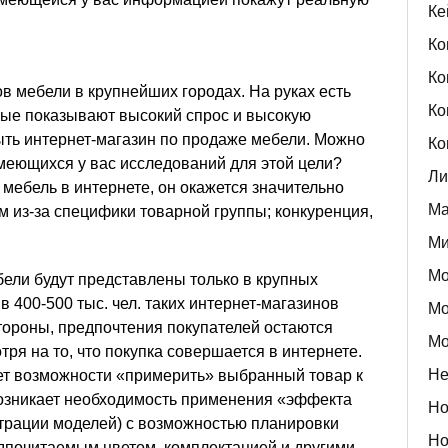
Ке
Ко
Ко
ов мебели в крупнейших городах. На руках есть
Ко
рые показывают высокий спрос и высокую
ыть интернет-магазин по продаже мебели. Можно
Ко
меющихся у вас исследований для этой цели?
Ли
а мебель в интернете, он окажется значительно
Ма
м из-за специфики товарной группы; конкуренция,
Ми
Мо
ели будут представлены только в крупных
 в 400-500 тыс. чел. таких интернет-магазинов
Мо
тороны, предпочтения покупателей остаются
Мо
тря на то, что покупка совершается в интернете.
Не
ет возможности «примерить» выбранный товар к
 возникает необходимость применения «эффекта
Но
трации моделей) с возможностью планировки
Но
дпочитаемым цветом, комплектацией и другими