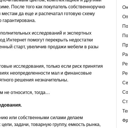
име. После того как покупатель собственноручно
Он
м местам да еще и распечатал готовую схему
Оп
о гарантирована.
По
дополнительных исследований и экспертных
По
од Интернет помогут перекрыть недостатки
Пр
енный старт, увеличив продажи мебели в разы
Ра
Ре
говые исследования, только если риск принятия
овиях неопределенности мал и финансовые
Ре
ятного решения незначительны.
Се
Со
м не относится, тогда…
Ст
едования.
Те
нию или собственными силами делаем
Фр
цели, задачи, товарную группу, емкость рынка,