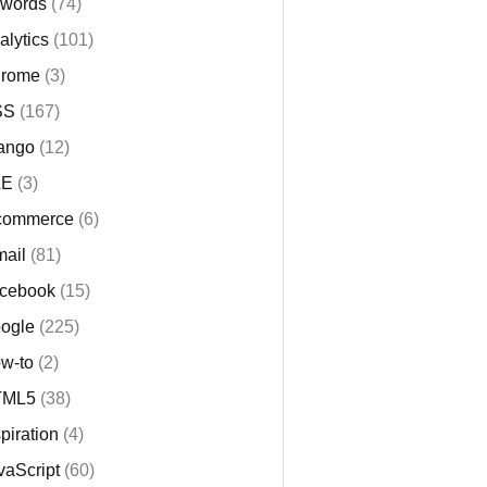
words
(74)
alytics
(101)
rome
(3)
SS
(167)
ango
(12)
LE
(3)
commerce
(6)
mail
(81)
cebook
(15)
ogle
(225)
w-to
(2)
TML5
(38)
spiration
(4)
vaScript
(60)