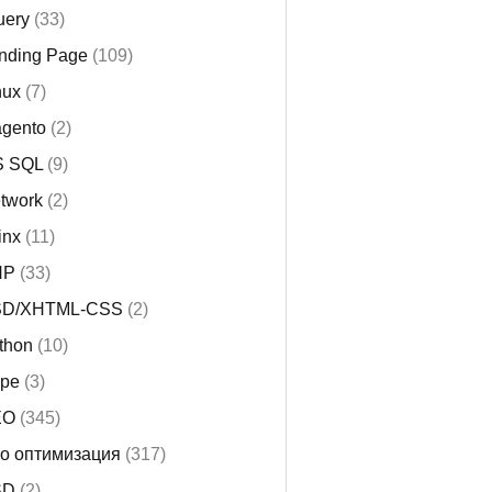
uery
(33)
nding Page
(109)
nux
(7)
gento
(2)
 SQL
(9)
twork
(2)
inx
(11)
HP
(33)
SD/XHTML-CSS
(2)
thon
(10)
pe
(3)
EO
(345)
o оптимизация
(317)
SD
(2)