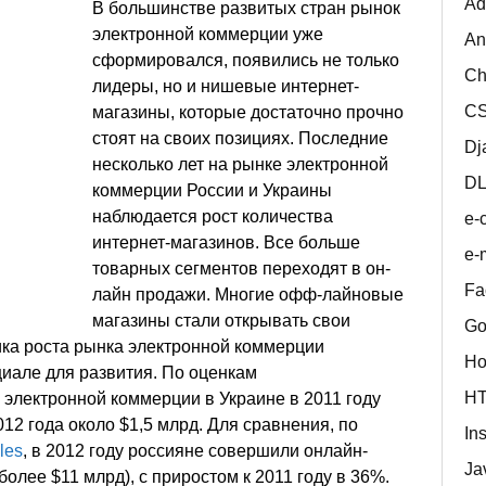
Ad
В большинстве развитых стран рынок
электронной коммерции уже
An
сформировался, появились не только
Ch
лидеры, но и нишевые интернет-
C
магазины, которые достаточно прочно
стоят на своих позициях. Последние
Dj
несколько лет на рынке электронной
D
коммерции России и Украины
наблюдается рост количества
e-
интернет-магазинов. Все больше
e-
товарных сегментов переходят в он-
Fa
лайн продажи. Многие офф-лайновые
магазины стали открывать свои
Go
ика роста рынка электронной коммерции
Ho
циале для развития. По оценкам
H
электронной коммерции в Украине в 2011 году
012 года около $1,5 млрд. Для сравнения, по
In
les
, в 2012 году россияне совершили онлайн-
Ja
более $11 млрд), с приростом к 2011 году в 36%.