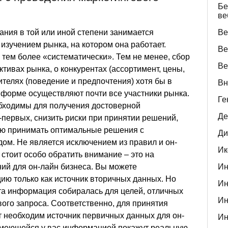
Бе
ве
ания в той или иной степени занимается
Ве
зучением рынка, на котором она работает.
Ве
и тем более «систематически». Тем не менее, сбор
Ве
тивах рынка, о конкурентах (ассортимент, цены,
ителях (поведение и предпочтения) хотя бы в
Вн
 форме осуществляют почти все участники рынка.
Ге
бходимы для получения достоверной
Де
-первых, снизить риски при принятии решений,
ью принимать оптимальные решения с
Ди
ом. Не является исключением из правил и он-
Ик
 стоит особо обратить внимание – это на
й для он-лайн бизнеса. Вы можете
Ин
ю только как источник вторичных данных. Но
Ин
эта информация собиралась для целей, отличных
Ин
вого запроса. Соответственно, для принятия
т необходим источник первичных данных для он-
Ин
 имеющейся у вас информацией покажут реальную