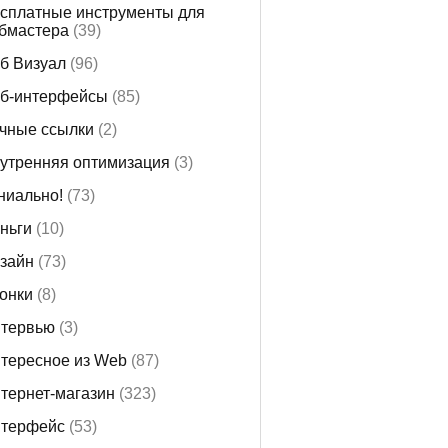
сплатные инструменты для
бмастера
(39)
б Визуал
(96)
б-интерфейсы
(85)
чные ссылки
(2)
утренняя оптимизация
(3)
ниально!
(73)
ньги
(10)
зайн
(73)
онки
(8)
тервью
(3)
тересное из Web
(87)
тернет-магазин
(323)
терфейс
(53)