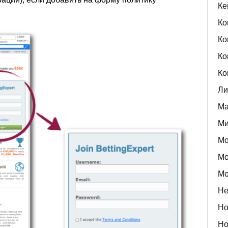
Ке
Ко
Ко
Ко
Ко
Ли
Ма
Ми
Мо
Мо
Мо
Не
Но
Но