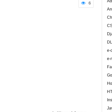
Ad
6
An
Ch
C
Dj
D
e-
e-
Fa
Go
Ho
H
In
Ja