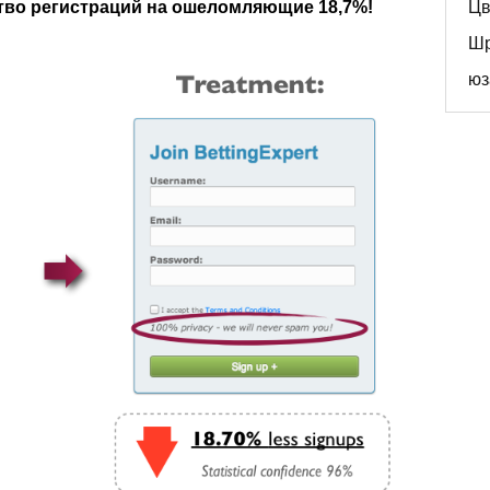
тво регистраций на ошеломляющие 18,7%!
Цв
Ш
юз