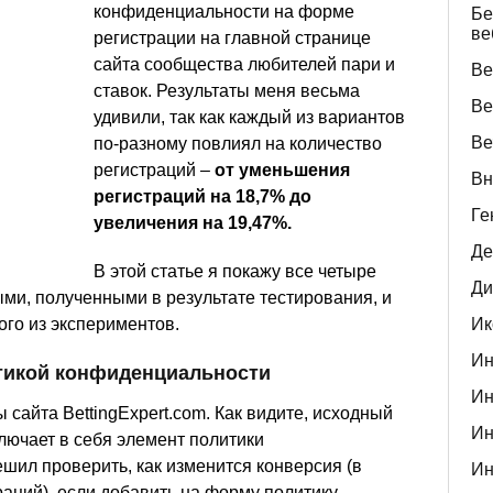
конфиденциальности на форме
Бе
ве
регистрации на главной странице
сайта сообщества любителей пари и
Ве
ставок. Результаты меня весьма
Ве
удивили, так как каждый из вариантов
Ве
по-разному повлиял на количество
регистраций –
от уменьшения
Вн
регистраций на 18,7% до
Ге
увеличения на 19,47%.
Де
В этой статье я покажу все четыре
Ди
ми, полученными в результате тестирования, и
Ик
ого из экспериментов.
Ин
тикой конфиденциальности
Ин
 сайта BettingExpert.com. Как видите, исходный
Ин
лючает в себя элемент политики
шил проверить, как изменится конверсия (в
Ин
раций), если добавить на форму политику