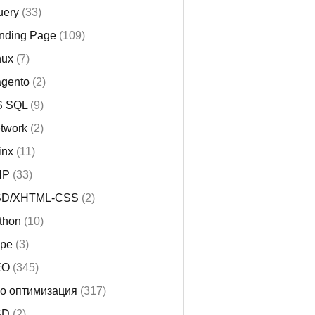
uery
(33)
nding Page
(109)
nux
(7)
gento
(2)
 SQL
(9)
twork
(2)
inx
(11)
HP
(33)
SD/XHTML-CSS
(2)
thon
(10)
pe
(3)
EO
(345)
o оптимизация
(317)
SD
(2)