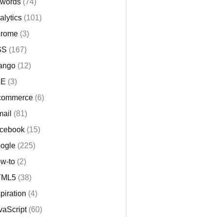
words
(74)
alytics
(101)
rome
(3)
SS
(167)
ango
(12)
LE
(3)
commerce
(6)
mail
(81)
cebook
(15)
ogle
(225)
w-to
(2)
TML5
(38)
spiration
(4)
vaScript
(60)