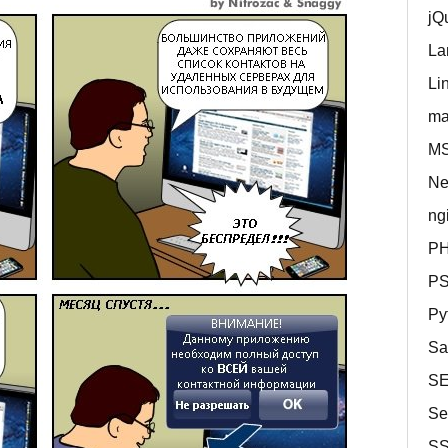
jQ
La
Li
ma
MS
Ne
ng
P
P
Py
Sa
S
Se
S