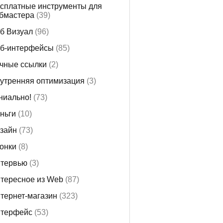
сплатные инструменты для
бмастера
(39)
б Визуал
(96)
б-интерфейсы
(85)
чные ссылки
(2)
утренняя оптимизация
(3)
ниально!
(73)
ньги
(10)
зайн
(73)
онки
(8)
тервью
(3)
тересное из Web
(87)
тернет-магазин
(323)
терфейс
(53)