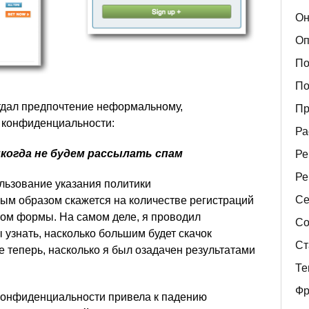
Он
Оп
По
По
тдал предпочтение неформальному,
Пр
 конфиденциальности:
Ра
когда не будем рассылать спам
Ре
Ре
льзование указания политики
Се
м образом скажется на количестве регистраций
ом формы. На самом деле, я проводил
Со
 узнать, насколько большим будет скачок
Ст
е теперь, насколько я был озадачен результатами
Те
Фр
конфиденциальности привела к падению