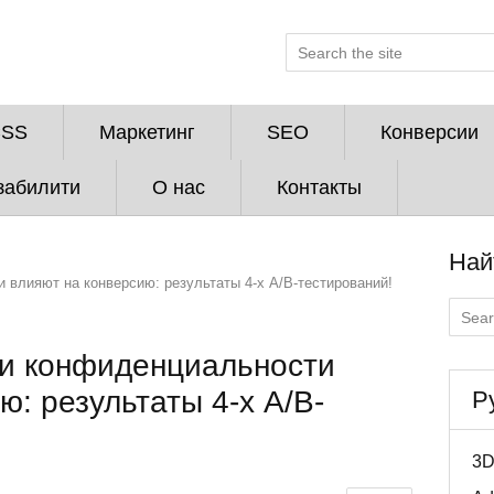
CSS
Маркетинг
SEO
Конверсии
забилити
О нас
Контакты
Най
 влияют на конверсию: результаты 4-х A/B-тестирований!
ки конфиденциальности
ю: результаты 4-х A/B-
Р
3D