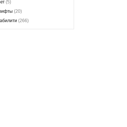
ет
(5)
рифты
(20)
абилити
(266)