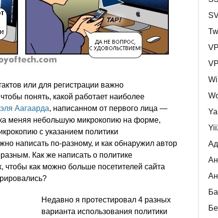
S
Tw
V
V
Wi
тактов или для регистрации важно
Wo
чтобы понять, какой работает наиболее
эля Аагаарда
, написанном от первого лица —
Ya
егка меняя небольшую микрокопию на форме,
Yi
икрокопию с указанием политики
но написать по-разному, и как обнаружил автор
Ад
т разным. Как же написать о политике
Ан
, чтобы как можно больше посетителей сайта
Ан
трировались?
Ба
Недавно я протестировал 4 разных
Бе
варианта использования политики